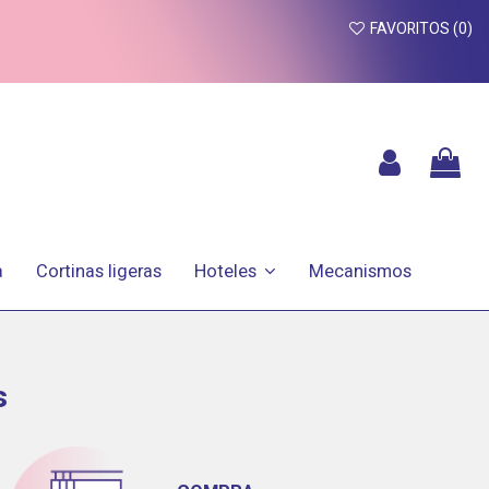
FAVORITOS (
0
)
a
Cortinas ligeras
Mecanismos
Hoteles
s