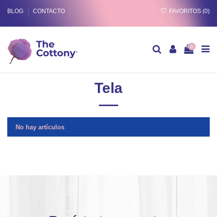
BLOG
CONTACTO
FAVORITOS (
0
)
0
Tela
No hay artículos