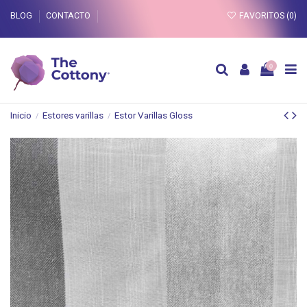
BLOG
CONTACTO
FAVORITOS (
0
)
0
Inicio
Estores varillas
Estor Varillas Gloss