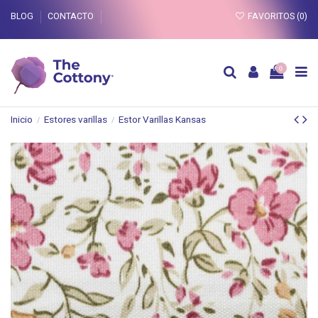
BLOG
CONTACTO
FAVORITOS (
0
)
0
Inicio
Estores varillas
Estor Varillas Kansas